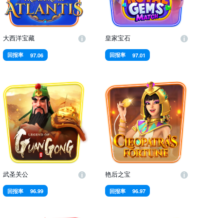
大西洋宝藏
皇家宝石
回报率
回报率
97.06
97.01
武圣关公
艳后之宝
回报率
回报率
96.99
96.97