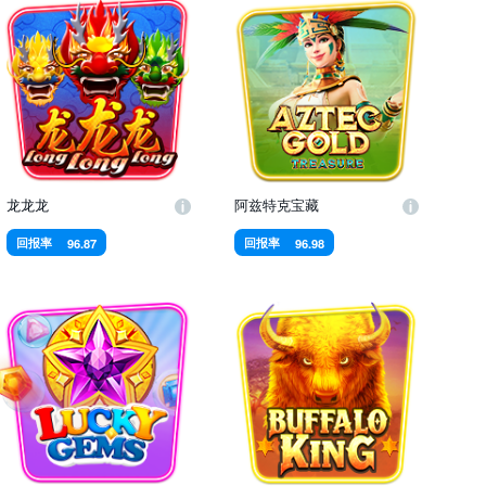
龙龙龙
阿兹特克宝藏
回报率
回报率
96.87
96.98