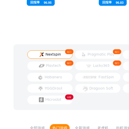
回报率
回报率
96.95
96.83
热门
热门
Nextspin
Pragmatic Play
热门
热门
Playtech
Lucky365
Habanero
FastSpin
YGGDrasil
Dragoon Soft
全新
Microslot
全部游戏
热门游戏
全新游戏
老虎机
街机游