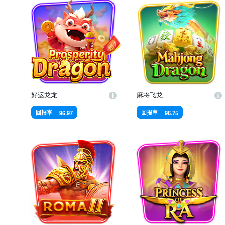
好运龙龙
麻将飞龙
回报率
回报率
96.97
96.75