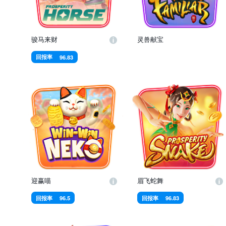
骏马来财
灵兽献宝
回报率
96.83
迎赢喵
眉飞蛇舞
回报率
回报率
96.5
96.83