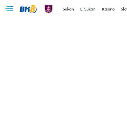
Sukan
E-Sukan
Kasino
Slo