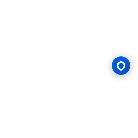
Indonesia