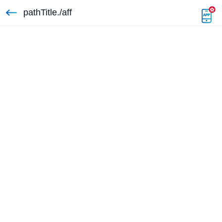
pathTitle./aff